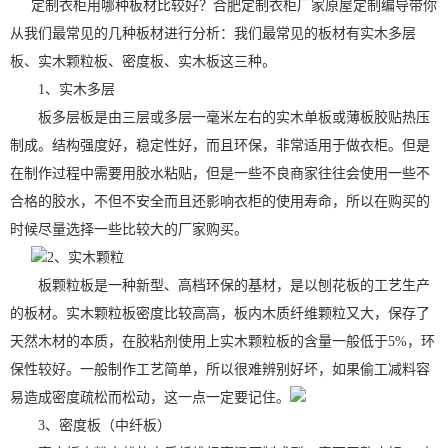
定制衣柜用哪种板材比较好？合肥定制衣柜厂家原屋定制编导带你
从我们最常见的几种板材进行分析：我们最常见的板材有实木多层
板、实木颗粒板、密度板、实木板这三种。
1、实木多层
板多层板是由三层或多层一毫米左右的实木单板或薄板胶贴热压
制成。结构强度好，稳定性好，而且环保，非常适用于做衣柜。但是
在制作过程中需要用胶水粘贴，但是一些不良商家往往会使用一些不
合格的胶水，不但不安全而且还影响衣柜的使用寿命，所以在购买的
时候尽量选择一些比较大的厂家购买。
2、实木颗粒
板颗粒板是一种新型、高档环保的基材，是以刨花板的工艺生产
的板材。实木颗粒板密度比较高高，板内木质纤维颗粒又大，保存了
天然木材的本质，在胶粘剂使用上实木颗粒板的含量一般低于5%，环
保性较好。一般制作工艺简单，所以很难辨别好坏，如果偷工减料容
易造成密度疏松而松动，这一点一定要记住
。
3、密度板（中纤板）