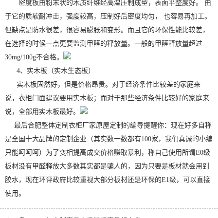
密度板由粉末状的木质纤维经高温压制成型，表面平整度好。 由
于它的质软耐冲击，强度较高，压制好后密度均匀， 也容易再加工。
但缺点是防水很差，很容易膨胀和变形。而且它的环保性能比较差，
在选择的时候一点更要监测甲醛的释放量。一般的甲醛释放量超过
30mg/100g不合格。
4、实木板（实木生态板）
实木板固然好，但是价格昂贵。对于经济条件比较差的家庭来
说，衣柜门面建议要用实木板；而对于那些经济条件比较好的家庭来
说，全部用实木板最好。
最后合肥整体定制衣柜厂家原屋定制的编导提醒你：现在好多自称
是全国十大品牌的定制企业（其实数一数都有100家，我们真诚的小编
只能呵呵呵
）为了变相提高成交价格赚取暴利，称自己使用所谓E0级
板材没有甲醛释放大多数其实都是骗人的，因为只要是板材就会用到
胶水，现在环评政府比较重视大部分板材还是环保的E1级，可以直接
使用。