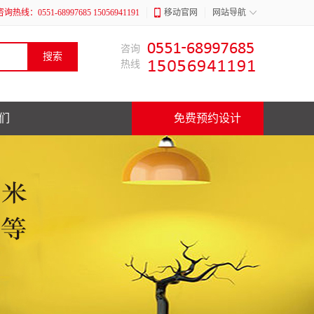
咨询热线：0551-68997685 15056941191
移动官网
网站导航
咨询
热线
们
免费预约设计