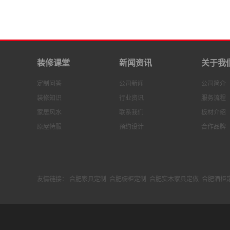
装修课堂
新闻资讯
关于我
定制问答
公司新闻
公司简介
装修知识
行业资讯
服务流程
家居风水
联系我们
板材介绍
原屋特服
预约设计
合作品牌
友情链接：
合肥家具定制
合肥橱柜定制
合肥实木家具定做
合肥酒柜