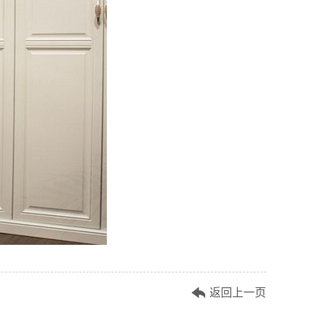
返回上一页