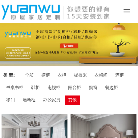
Toggl
naviga
类 型：
全部
橱柜
衣柜
榻榻米
衣帽间
酒柜
书桌书柜
鞋柜
电视柜
阳台柜
飘窗
餐边柜
移门
隔断柜
办公家具
其他