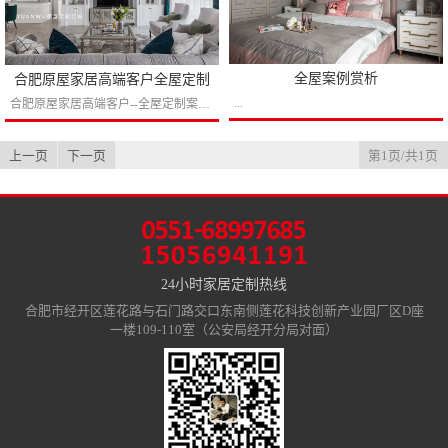
全屋案例赏析
合肥原屋家居高端客户全屋定制
...
合肥原屋家居高端客户--全屋定制案例赏析...
上一页
下一页
第1页/共1页
24小时家居定制热线
合肥市经开区莲花路与石门路交口东南侧莲花科技创新产业园厂区D座
一楼109-110室（公安局经开分局对面）