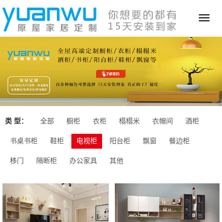
Toggl
naviga
类 型：
全部
橱柜
衣柜
榻榻米
衣帽间
酒柜
书桌书柜
鞋柜
电视柜
阳台柜
飘窗
餐边柜
移门
隔断柜
办公家具
其他