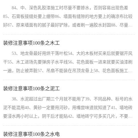
84、中、深色乳胶漆施工时尽量不要掺水，否则容易出现色差
85、石膏板接缝处要上绷带86、墙面有缝隙的地方要上的确凉布比较
好87、原来墙面有的腻子最好铲除，或者刷一遍胶水封固88、尽量买
知名品牌的油漆，装修公司推荐或工头推荐的没名气的尽量不要用
89、天气太潮湿，油漆不要刷90、油漆、涂料的打磨要等完全干透后
装修注意事项100条之木工
进行91、下一道油漆施工必须等前一道油漆干透后进行92、金属面的
53、地龙骨最好用烘干落叶松54、大的木板材买来后就要锯开风
油漆要做防锈处理93、天气太冷，油漆施工质量会差的94、门油漆
干55、木工进场先要弹房子水平线56、花色面板一进来就要买油漆刷
时，要用美纹纸贴住...
【查看详情】
一遍，防止被弄脏57、吊扇不能装在吊顶龙骨上58、花色面板施工时
要预先挑色59、吊顶的吊筋距离墙边不得大于30060、石膏板要用沉头
自攻螺丝固定，进入板面1~2MM，并做防锈处理，不能用*钉61、石
装修注意事项100条之泥工
膏板钉子之间的距离不得大于20062、石膏板要与墙有3MM的缝，以
38、水泥超过出厂期三个月就不能用了39、不同品种、标号的水
便进行防裂处理63、石膏板阳角处最好做阳角条保护64、木门的上...
泥不能混用40、黄砂一定要用河砂，用嘴尝味道就知道了41、墙地砖
【查看详情】
要浸水两小时以上，阴干后才能贴42、墙地砖宁可多买几片，不要少
买，否则容易出现色差43、一面墙上不能有两排非整砖44、擦缝完成
后要立即对瓷砖进行清理45、地面贴大理石(浅色)，石材背面要做防
装修注意事项100条之水电