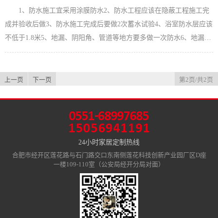
水46、阳角处要割45度角47、地砖要向地漏处倾斜，否则容易积水
1、防水施工宜采用涂膜防水2、防水工程应该在隐蔽工程施工完
48、墙砖碰到管道口要采用套割的形式，这样看起来还是整块的砖
成并验收后做3、防水施工完成后要做2次蓄水试验4、浴室防水层应该
49、地面大...
【查看详情】
不低于1.8米5、地漏、阴阳角、管道等地方要多做一次防水6、地漏要
用防臭地漏7、冷热水管左热右冷8、水管尽量不要从地上走9、冷水管
在墙里要有1CM的保护层，热水管是1.5CM，因此槽要开得深10、装
PPR管是要考虑贴好瓷砖的厚度，这样管子不会露出来11、烧菜只有
上一页
下一页
第2页/共2页
几分钟，洗菜要很久，水斗一定要买大的12、龙头和台盆要配套，弄
不好...
【查看详情】
24小时家居定制热线
合肥市经开区莲花路与石门路交口东南侧莲花科技创新产业园厂区D座
一楼109-110室（公安局经开分局对面）