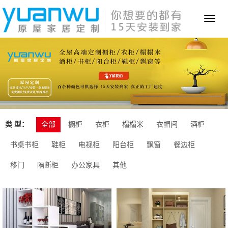
Toggl
naviga
类 型：
全部
橱柜
衣柜
榻榻米
衣帽间
酒柜
书桌书柜
鞋柜
电视柜
阳台柜
飘窗
餐边柜
移门
隔断柜
办公家具
其他