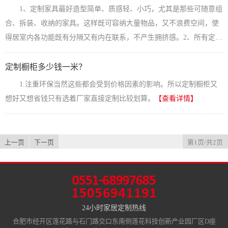
便，加工精度高的定制家具可以多次拆卸安装，方便物流运输。 2、
1、定制家具最好造型简单、质感轻、小巧，尤其是那些可随意组
造型富于变化，外观时尚 因为具有多种贴面，颜色和质地方面的
合、拆装、收纳的家具。这样既可容纳大量物品，又不浪费空间，使
变化可给人以各种不同的感受。在外...
【查看详情】
得居室内各功能既有分隔又有内在联系，不产生拥挤感。2、所有定制
家具都尽量无把手和腿脚，防止裸露过多。多利用墙壁安置活动架和
贮藏柜，使房间显得宽敞。3、少用大的定制家具。不要在有限空间内
定制橱柜多少钱一米？
放置高大的家具摆设，这样会使房间显得更小。如果大型家具十分需
1.注重环保当然这些都会受到价格因素的影响。所以定制橱柜又
要，放置在角落里为好。4、多购置收纳式定制橱柜，使空间具有更强
想好又想省钱只有选着厂家直接定制比较划算。
【查看详情】
的收纳功能。另外建议，打掉...
【查看详情】
上一页
下一页
第1页/共2页
24小时家居定制热线
合肥市经开区莲花路与石门路交口东南侧莲花科技创新产业园厂区D座