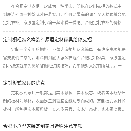
有一个主卧衣柜、次卧衣柜、书房功能房、橱柜、鞋柜等。比如:主卧
在合肥定制衣柜一定成为一种常态，所以在定制衣柜的款式中，
衣柜投影面积为6.5平方，次卧衣柜5平方，功能房有一个两个衣柜一
到底选择哪一种款式才是最实用，性价比最高的呢？今天就跟着合肥
个榻榻米床（这个投影面...
【查看详情】
定制衣柜厂家原屋定制小编一起来看一看吧。合肥定制衣柜的价格不
论是推拉门还是平开门都是差不多的，所以选择哪一个款式首先看的
不是价钱，而且你喜欢哪一种类型的，而且卧室的面积是否允许平开
定制橱柜怎么样选？原屋定制家具给你支招
门的设计。在设计的时候，首先要多多关注衣柜的设计有哪些优缺
定制一个实用的橱柜可不像大家想的这么简单，有许多事项都是
点，才能够进行一个明确的选择。推拉门的门的下方有一个轨道，这
需要我们注意的，那么橱到底该怎么样选？合肥定制家具厂家原屋定
个轨道的内里很容易产生垃圾碎屑，这样...
【查看详情】
制小编这就来为您解答橱柜选购技巧，希望能对大家有所帮助。一、
橱柜的结构介绍：橱柜按功能可分为上柜、下柜和台面。其中，上柜
包括柜子、门、铰链和拉手，下柜包括抽屉、五金等。按材料分，橱
定制板式家具的优点
柜分为门板、柜体、五金件和台面。门板：门板的选购根据整体家装
定制板式家具一般都是用实木颗粒、实木板芯、或者实木线条压
风格来定注意事项。美式、新中式、简欧等风格，一统原屋定制建议
制的板材为基材，表面是三聚氰胺面纸贴制而成的。定制板式家具的
使用性价比高的模压板或是高档的实木...
【查看详情】
板材一般包括实木颗粒板、实木多层板、实木生态板、实木密度板，
比起纯实木定制优点具有如下特点：1、可拆卸性较强 定制板式家
具部件的结合通常采用各种金属五金件廉洁，装配和拆卸都十分方
合肥小户型家装定制家具选购注意事项