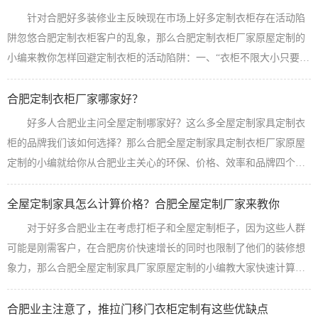
针对合肥好多装修业主反映现在市场上好多定制衣柜存在活动陷
阱忽悠合肥定制衣柜客户的乱象，那么合肥定制衣柜厂家原屋定制的
小编来教你怎样回避定制衣柜的活动陷阱：一、“衣柜不限大小只要
998元”类陷阱衣柜只要998还不限大小，这个你相信吗？反正我是不
信，这样所谓的998元其实插边球主要是指柜体只要998元，这样做的
合肥定制衣柜厂家哪家好？
目的是让你交钱，然后再把门板价格标价到1000多块钱甚至2000多，
好多人合肥业主问全屋定制哪家好？这么多全屋定制家具定制衣
这样不仅看似柜体亏钱，其实门板高于市场几倍的价格卖给你这样来
柜的品牌我们该如何选择？那么合肥全屋定制家具定制衣柜厂家原屋
赚取高额的利润...
【查看详情】
定制的小编就给你从合肥业主关心的环保、价格、效率和品牌四个方
面分析下到底哪家全屋定制好：一、环保定制衣柜环保不环保，无非
在于使用的板材，板材好定制的家具才环保。原屋定制采用客户指定
全屋定制家具怎么计算价格？合肥全屋定制厂家来教你
板材策略，一方面回避掉自己选板材木工打还是不环保不好看的风
对于好多合肥业主在考虑打柜子和全屋定制柜子，因为这些人群
险，保证到了每一个全屋定制客户的利益，每一个全屋定制产品都可
可能是刚需客户，在合肥房价快速增长的同时也限制了他们的装修想
以定向采购板材，如果不放心你买板材我...
【查看详情】
象力，那么合肥全屋定制家具厂家原屋定制的小编教大家快速计算自
己家全屋定制家具的价格：1、按投影计算全屋定制家具的价格现在拿
一个合肥三居室100平方米的房子全屋定制来举例，三室的房子一般会
合肥业主注意了，推拉门移门衣柜定制有这些优缺点