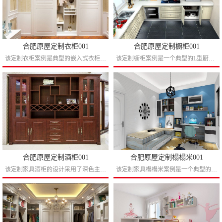
合肥原屋定制衣柜001
合肥原屋定制橱柜001
该定制衣柜案例是典型的嵌入式衣柜设计，该定制衣柜作品不是每家都可以做的必须有预留内嵌位置的户型才可以这样设计，衣柜和护墙板整体的搭配效果可以让整个房间都有格调，衣柜内部格子抽裤抽可...
该定制橱柜案例是一个典型的L型厨房户型的标杆，上柜嵌入式的油烟机设计可以让吊柜更加饱满，玻璃门的设计点缀使其更有格调，下柜嵌入式洗碗机可以说是现代生活的至高追求。...
合肥原屋定制酒柜001
合肥原屋定制榻榻米001
该定制家具酒柜的设计采用了深色主题，适合35-45岁的事业高峰期的家庭，深色全屋定制或许不适合小户型但是对于大户型房子来说有个实木颜色的酒柜放上几瓶好酒的确可以让朋友看到我们家就是...
该定制家具榻榻米案例是一个典型的设计感十足的设计作品，榻榻米可以当床的同时也是一个简单的硬座沙发，再多几个朋友过来都有地方坐。书桌书柜同样采用的很有设计感的布局理念，我相信朋友到你...