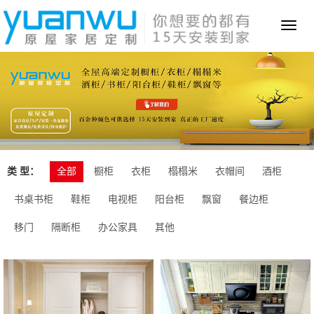
Toggl
naviga
类 型：
全部
橱柜
衣柜
榻榻米
衣帽间
酒柜
书桌书柜
鞋柜
电视柜
阳台柜
飘窗
餐边柜
移门
隔断柜
办公家具
其他