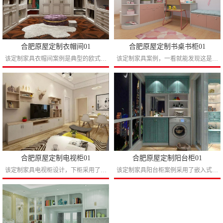
合肥原屋定制衣帽间01
合肥原屋定制书桌书柜01
该定制家具衣帽间案例是典型的欧式奢华设计，顶线罗马柱让这个定制的衣帽间尽显奢华大气，半开放式的设计理念省钱的同时也可以有更多的层次感，挂衣区、叠放区、行李箱位、格子抽、裤抽等等这个...
该定制家具案例，一看就能发现这是为一位女宝宝设计的房间，粉色和白色的格调，让宝宝沉浸在漂流的房间里，即使宝宝以后长大了也会回味这儿时漂亮的宝宝房，定制家具带给人们健康的家居生活的同...
合肥原屋定制电视柜01
合肥原屋定制阳台柜01
该定制家具电视柜设计，下柜采用了几乎全封闭式设计可以有效解决了电视柜下柜开放离地面进容易落灰的麻烦，上柜设计全开放可以布置一点软装摆设进行点缀。...
该定制家具阳台柜案例采用了嵌入式洗衣机的设计，左边柜门的设计可以没有时间洗衣服的时间可以完全把脏衣服临时放入柜子里，保持家里的整体整洁，上面开放式的设计可以放点化妆洗衣液等东西，上...