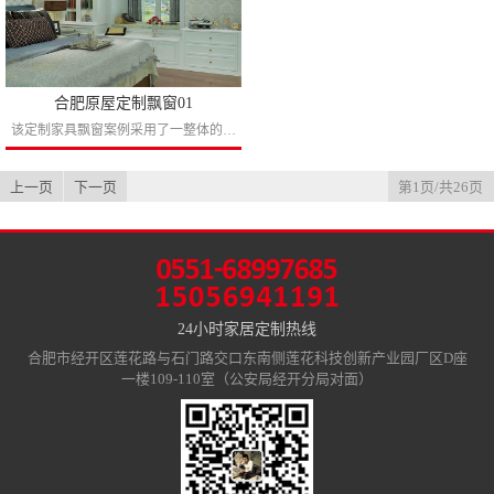
合肥原屋定制飘窗01
该定制家具飘窗案例采用了一整体的设计理念，充分的利用了主卧的空间，具有高收纳多种功能，可以说对于很有居家生活经验的业主来说这套定制家具太实用了，书柜梳妆台躺卧的飘窗让你想不到还有什...
上一页
下一页
第1页/共26页
24小时家居定制热线
合肥市经开区莲花路与石门路交口东南侧莲花科技创新产业园厂区D座
一楼109-110室（公安局经开分局对面）