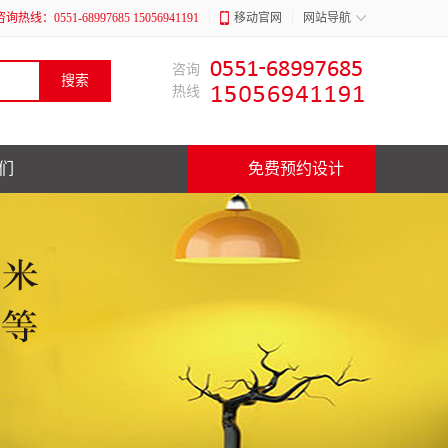
咨询热线：0551-68997685 15056941191
移动官网
网站导航
咨询
热线
们
免费预约设计