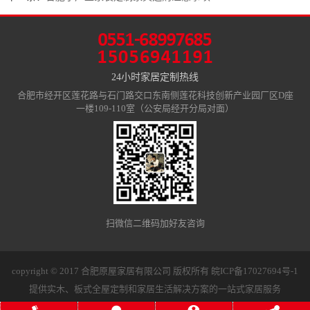
24小时家居定制热线
合肥市经开区莲花路与石门路交口东南侧莲花科技创新产业园厂区D座
一楼109-110室（公安局经开分局对面）
扫微信二维码加好友咨询
copyright © 2017 合肥原屋家居有限公司 版权所有
皖ICP备17027694号-1
提供实木、板式全屋定制和家居生活解决方案的一站式家居服务