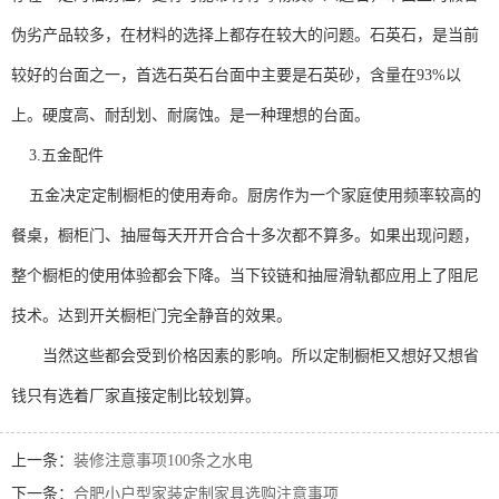
伪劣产品较多，在材料的选择上都存在较大的问题。石英石，是当前
较好的台面之一，首选石英石台面中主要是石英砂，含量在93%以
上。硬度高、耐刮划、耐腐蚀。是一种理想的台面。
3.五金配件
五金决定定制橱柜的使用寿命。厨房作为一个家庭使用频率较高的
餐桌，橱柜门、抽屉每天开开合合十多次都不算多。如果出现问题，
整个橱柜的使用体验都会下降。当下铰链和抽屉滑轨都应用上了阻尼
技术。达到开关橱柜门完全静音的效果。
当然这些都会受到价格因素的影响。所以定制橱柜又想好又想省
钱只有选着厂家直接定制比较划算。
上一条：
装修注意事项100条之水电
下一条：
合肥小户型家装定制家具选购注意事项