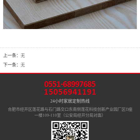
上一条：
无
下一条：
无
24小时家居定制热线
合肥市经开区莲花路与石门路交口东南侧莲花科技创新产业园厂区D座
一楼109-110室（公安局经开分局对面）