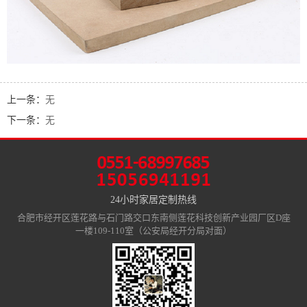
上一条：
无
下一条：
无
24小时家居定制热线
合肥市经开区莲花路与石门路交口东南侧莲花科技创新产业园厂区D座
一楼109-110室（公安局经开分局对面）