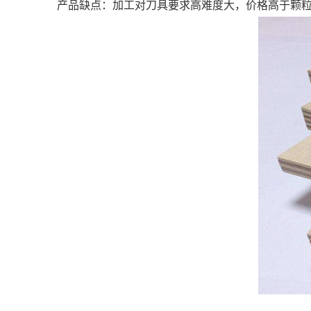
产品缺点：加工对刀具要求高难度大，价格高于颗