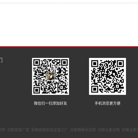
们
微信扫一扫添加好友
手机浏览更方便
定制
合肥家居厂家
安徽高端家具定做工厂
合肥榻榻米定制
合肥全屋定制
安徽全屋