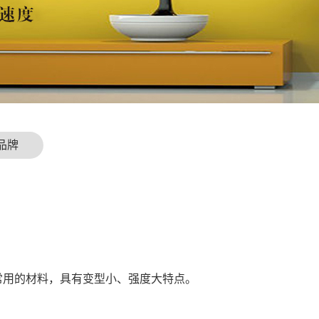
品牌
常用的材料，具有变型小、强度大特点。