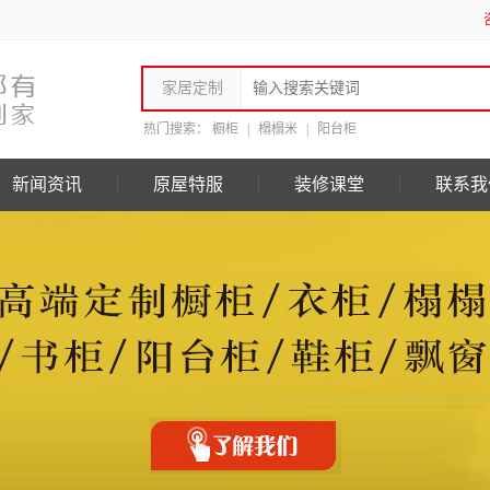
家居定制
热门搜索：
橱柜
|
榻榻米
|
阳台柜
新闻资讯
原屋特服
装修课堂
联系我