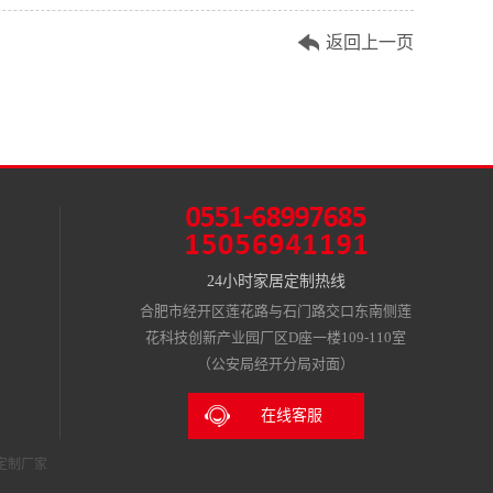
返回上一页
24小时家居定制热线
合肥市经开区莲花路与石门路交口东南侧莲
花科技创新产业园厂区D座一楼109-110室
（公安局经开分局对面）
在线客服
定制厂家