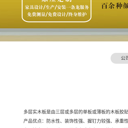
公
多层实木板是由三层或多层的单板或薄板的木板胶贴
产品优点：防水性、装饰性强、握钉力较强、承重