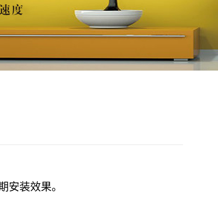
期安装效果。