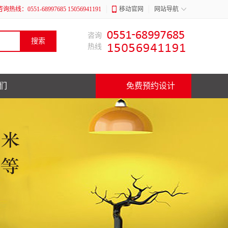
咨询热线：0551-68997685 15056941191
移动官网
网站导航
咨询
热线
们
免费预约设计