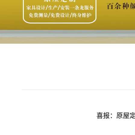
喜报：原屋