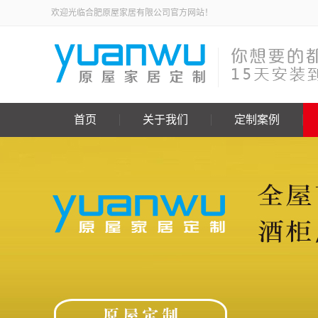
欢迎光临合肥原屋家居有限公司官方网站！
首页
关于我们
定制案例