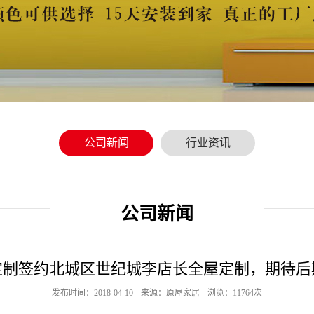
公司新闻
行业资讯
公司新闻
定制签约北城区世纪城李店长全屋定制，期待后
发布时间：2018-04-10
来源：原屋家居
浏览：11764次