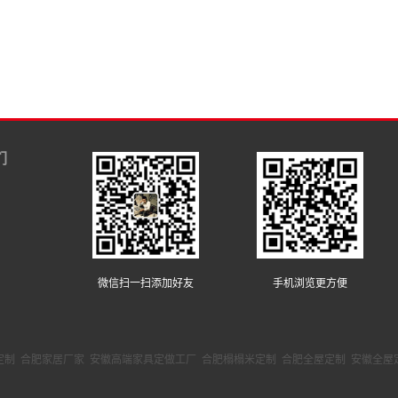
们
微信扫一扫添加好友
手机浏览更方便
定制
合肥家居厂家
安徽高端家具定做工厂
合肥榻榻米定制
合肥全屋定制
安徽全屋