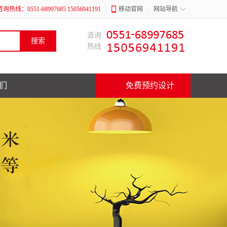
咨询热线：0551-68997685 15056941191
移动官网
网站导航
咨询
热线
们
免费预约设计