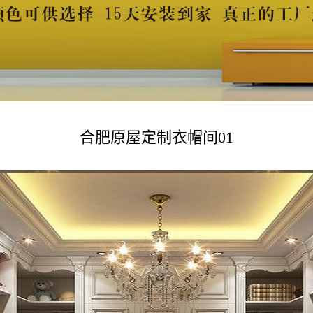
合肥原屋定制衣帽间01