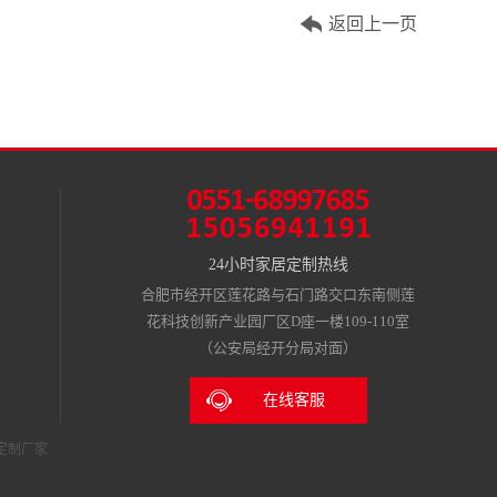
返回上一页
24小时家居定制热线
合肥市经开区莲花路与石门路交口东南侧莲
花科技创新产业园厂区D座一楼109-110室
（公安局经开分局对面）
在线客服
定制厂家