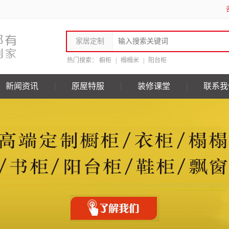
家居定制
热门搜索：
橱柜
|
榻榻米
|
阳台柜
新闻资讯
原屋特服
装修课堂
联系我