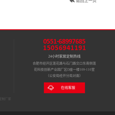
返回上一页
24小时家居定制热线
合肥市经开区莲花路与石门路交口东南侧莲
花科技创新产业园厂区D座一楼109-110室
（公安局经开分局对面）
在线客服
定制厂家