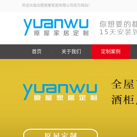
欢迎光临合肥原屋家居有限公司官方网站！
首页
关于我们
定制案例