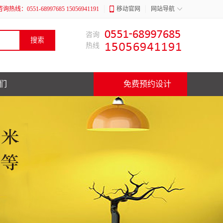
咨询热线：0551-68997685 15056941191
移动官网
网站导航
咨询
热线
们
免费预约设计