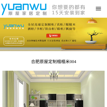
Toggl
naviga
合肥原屋定制榻榻米004