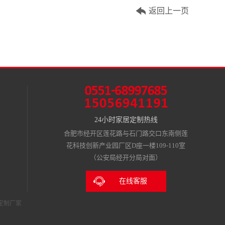
返回上一页
24小时家居定制热线
合肥市经开区莲花路与石门路交口东南侧莲
花科技创新产业园厂区D座一楼109-110室
（公安局经开分局对面）
在线客服
定制厂家