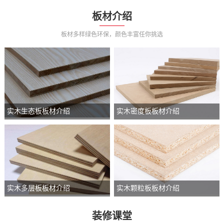
板材介绍
板材多样绿色环保，颜色丰富任你挑选
实木生态板板材介绍
实木密度板板材介绍
实木多层板板材介绍
实木颗粒板板材介绍
装修课堂