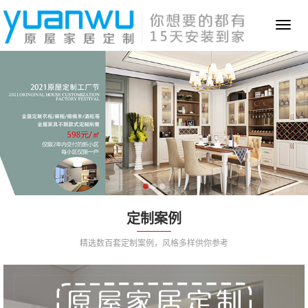
Toggl
naviga
定制案例
精选数百套定制案例，风格多样供你参考