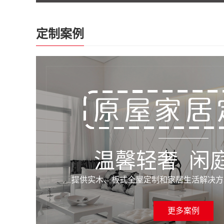
定制案例
温馨轻奢 闲
提供实木、板式全屋定制和家居生活解决方
更多案例