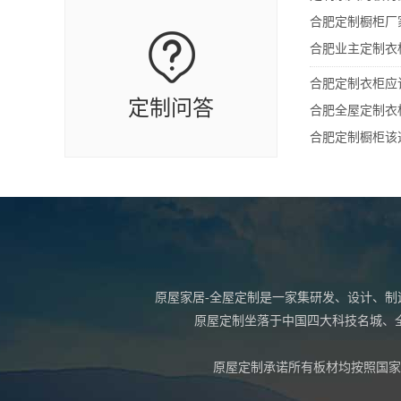
合肥定制衣柜应
定制问答
合肥定制橱柜该
原屋家居-全屋定制是一家集研发、设计、
原屋定制坐落于中国四大科技名城、
原屋定制承诺所有板材均按照国家