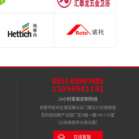
24小时家居定制热线
合肥市经开区莲花路与石门路交口东南侧莲
花科技创新产业园厂区D座一楼109-110室
（公安局经开分局对面）
在线客服