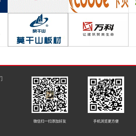
们
微信扫一扫添加好友
手机浏览更方便