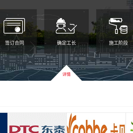
签订合同
确定工长
施工阶段
签订合同
确定工长
施工阶段
详情
签订家居定制服务合
确定施工工长全程为
标准流程施工为您
同保障业主权益
您服务
造温暖的家