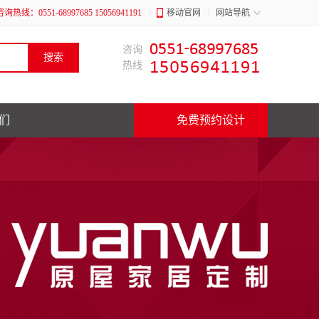
咨询热线：0551-68997685 15056941191
移动官网
网站导航
咨询
热线
们
免费预约设计