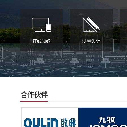
在线预约
测量设计
在线预约
量房设计
免费在线提交预约家
设计师免费上门测量
居定制信息
给出定制方案
合作伙伴