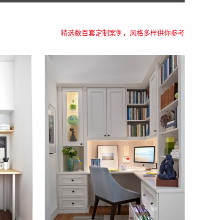
精选数百套定制案例，风格多样供你参考