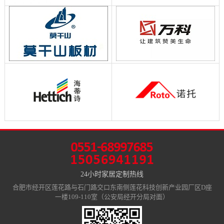
24小时家居定制热线
合肥市经开区莲花路与石门路交口东南侧莲花科技创新产业园厂区D座
一楼109-110室（公安局经开分局对面）