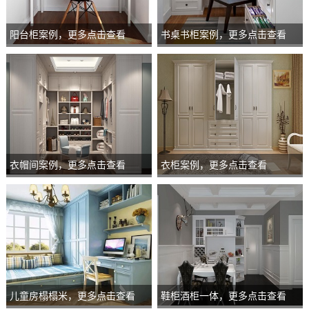
阳台柜案例，更多点击查看
书桌书柜案例，更多点击查看
衣帽间案例，更多点击查看
衣柜案例，更多点击查看
儿童房榻榻米，更多点击查看
鞋柜酒柜一体，更多点击查看