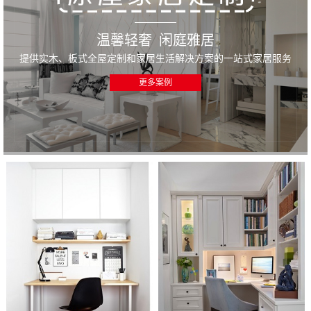
温馨轻奢 闲庭雅居
提供实木、板式全屋定制和家居生活解决方案的一站式家居服务
更多案例