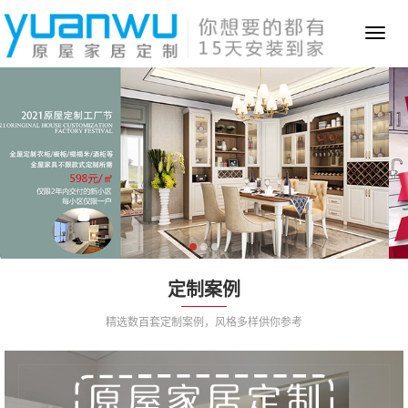
Toggl
naviga
定制案例
精选数百套定制案例，风格多样供你参考