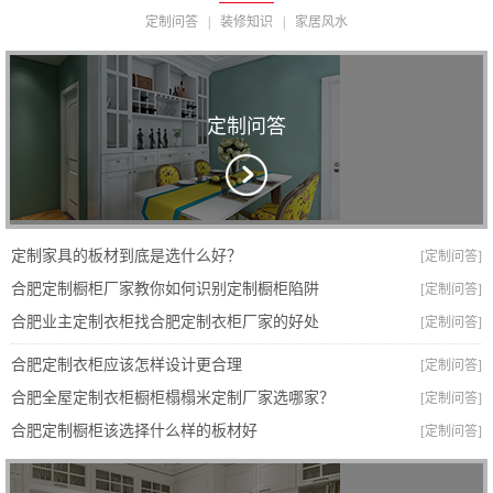
定制问答
|
装修知识
|
家居风水
定制问答
定制家具的板材到底是选什么好？
[定制问答]
合肥定制橱柜厂家教你如何识别定制橱柜陷阱
[定制问答]
合肥业主定制衣柜找合肥定制衣柜厂家的好处
[定制问答]
合肥定制衣柜应该怎样设计更合理
[定制问答]
合肥全屋定制衣柜橱柜榻榻米定制厂家选哪家？
[定制问答]
合肥定制橱柜该选择什么样的板材好
[定制问答]