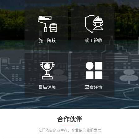
签订合同
确定工长
签订家居定制服务
确定施工工长全程
合同保障业主权益
为您服务
施工阶段
竣工验收
施工阶段
竣工验收
标准流程施工为您
施工完成后陪同业
营造温暖的家
主现场验收
售后保障
查看详情
装修保障
合作伙伴
24小时客服为您售
后保驾护航
我们依靠企业生存，企业依靠我们发展