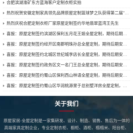
合肥滨湖淮矿东方蓝海客户定制衣柜实拍
热烈祝贺安徽定制家具领先品牌原屋定制篮球梦之队获得第二届“莲花产业园杯”三对三篮球总冠军
热烈庆祝合肥定制衣柜厂家原屋定制签约华地翡翠蓝湾王先生
喜报：原屋定制签约滨湖区保利五月花王姐全屋定制，期待后期安装效果。
喜报：原屋定制签约经开区南郡明珠孙总全屋定制，期待后期安装效果。
喜报：原屋定制签约北城区世纪城李店长全屋定制，期待后期安装效果。
喜报：原屋定制签约政务区文一名门王总全屋定制，期待后期安装效果。
喜报：原屋定制签约蜀山区保利西山林语全屋定制，期待后期安装效果。
喜报：原屋定制签约蜀山区华润桃源里于总别墅洋房全屋定制，期待后期安装效果。
关于我们
原屋家居-全屋定制是一家集研发、设计、制造、销售、售后为一体的
高端家具定制企业，专业定制衣柜、橱柜、酒柜、榻榻米、阳台柜、