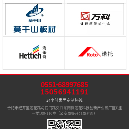
24小时家居定制热线
合肥市经开区莲花路与石门路交口东南侧莲花科技创新产业园厂区D座
一楼109-110室（公安局经开分局对面）