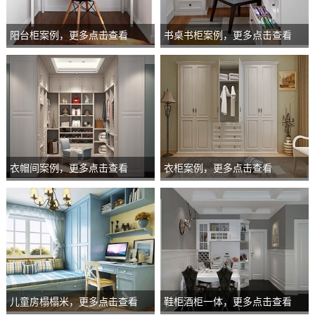
阳台柜案例，更多点击查看
书桌书柜案例，更多点击查看
衣帽间案例，更多点击查看
衣柜案例，更多点击查看
儿童房榻榻米，更多点击查看
鞋柜酒柜一体，更多点击查看