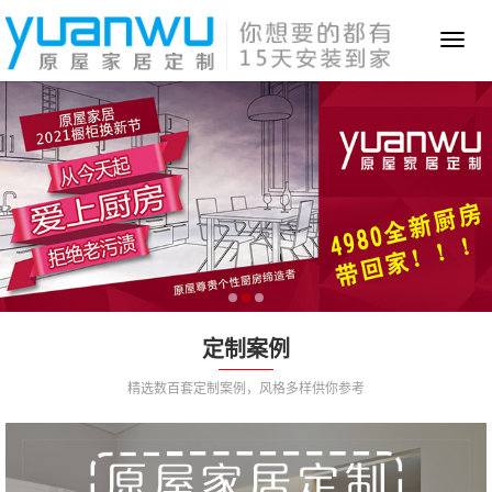
Toggl
naviga
定制案例
精选数百套定制案例，风格多样供你参考