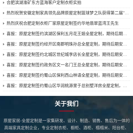
合肥滨湖淮矿东方蓝海客户定制衣柜实拍
热烈祝贺安徽定制家具领先品牌原屋定制篮球梦之队获得第二届“莲花产业园杯”三对三篮球总冠军
热烈庆祝合肥定制衣柜厂家原屋定制签约华地翡翠蓝湾王先生
喜报：原屋定制签约滨湖区保利五月花王姐全屋定制，期待后期安装效果。
喜报：原屋定制签约经开区南郡明珠孙总全屋定制，期待后期安装效果。
喜报：原屋定制签约北城区世纪城李店长全屋定制，期待后期安装效果。
喜报：原屋定制签约政务区文一名门王总全屋定制，期待后期安装效果。
喜报：原屋定制签约蜀山区保利西山林语全屋定制，期待后期安装效果。
喜报：原屋定制签约蜀山区华润桃源里于总别墅洋房全屋定制，期待后期安装效果。
关于我们
原屋家居-全屋定制是一家集研发、设计、制造、销售、售后为一体的
高端家具定制企业，专业定制衣柜、橱柜、酒柜、榻榻米、阳台柜、