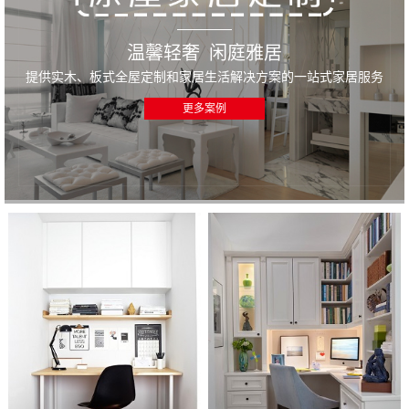
温馨轻奢 闲庭雅居
提供实木、板式全屋定制和家居生活解决方案的一站式家居服务
更多案例