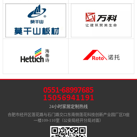
24小时家居定制热线
合肥市经开区莲花路与石门路交口东南侧莲花科技创新产业园厂区D座
一楼109-110室（公安局经开分局对面）