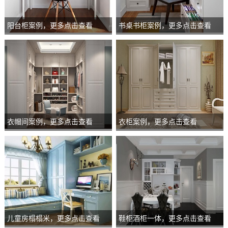
阳台柜案例，更多点击查看
书桌书柜案例，更多点击查看
衣帽间案例，更多点击查看
衣柜案例，更多点击查看
儿童房榻榻米，更多点击查看
鞋柜酒柜一体，更多点击查看