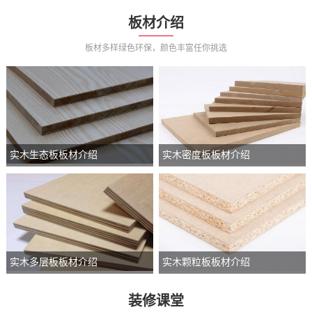
板材介绍
板材多样绿色环保，颜色丰富任你挑选
实木生态板板材介绍
实木密度板板材介绍
实木多层板板材介绍
实木颗粒板板材介绍
装修课堂