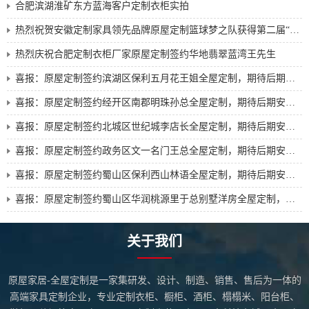
合肥滨湖淮矿东方蓝海客户定制衣柜实拍
热烈祝贺安徽定制家具领先品牌原屋定制篮球梦之队获得第二届“莲花产业园杯”三对三篮球总冠军
热烈庆祝合肥定制衣柜厂家原屋定制签约华地翡翠蓝湾王先生
喜报：原屋定制签约滨湖区保利五月花王姐全屋定制，期待后期安装效果。
喜报：原屋定制签约经开区南郡明珠孙总全屋定制，期待后期安装效果。
喜报：原屋定制签约北城区世纪城李店长全屋定制，期待后期安装效果。
喜报：原屋定制签约政务区文一名门王总全屋定制，期待后期安装效果。
喜报：原屋定制签约蜀山区保利西山林语全屋定制，期待后期安装效果。
喜报：原屋定制签约蜀山区华润桃源里于总别墅洋房全屋定制，期待后期安装效果。
关于我们
原屋家居-全屋定制是一家集研发、设计、制造、销售、售后为一体的
高端家具定制企业，专业定制衣柜、橱柜、酒柜、榻榻米、阳台柜、