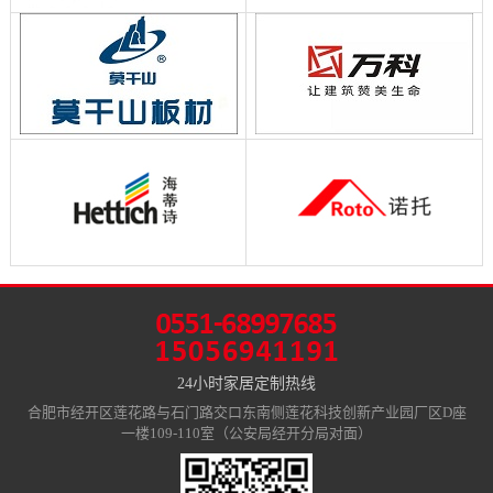
24小时家居定制热线
合肥市经开区莲花路与石门路交口东南侧莲花科技创新产业园厂区D座
一楼109-110室（公安局经开分局对面）