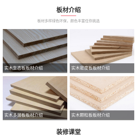
板材介绍
板材多样绿色环保，颜色丰富任你挑选
实木生态板板材介绍
实木密度板板材介绍
实木多层板板材介绍
实木颗粒板板材介绍
装修课堂